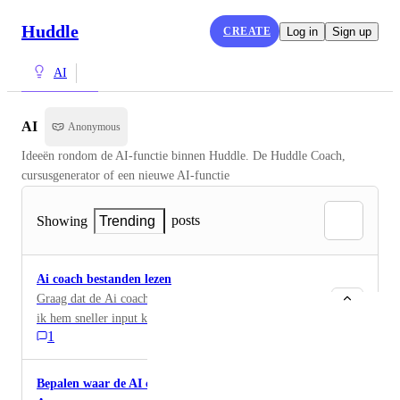
Huddle
CREATE
Log in
Sign up
AI
AI
Anonymous
Ideeën rondom de AI-functie binnen Huddle. De Huddle Coach, 
cursusgenerator of een nieuwe AI-functie
posts
Showing
Trending
Ai coach bestanden lezen
Graag dat de Ai coach ook bestanden kan lezen. Zodat
ik hem sneller input kan geven.
1
Bepalen waar de AI coach getoond wordt binnen de