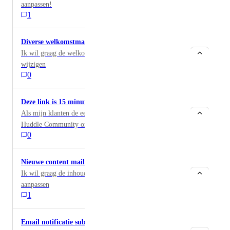
aanpassen!
1
Diverse welkomstmails per toegangsniveau
Ik wil graag de welkomstmail per toegangsniveau
wijzigen
0
Deze link is 15 minuten geldig - PANIEK
Als mijn klanten de eerste welkomstmail voor de
Huddle Community ontvangen staat er onder de
0
inloglink dat deze maar 15 minuten geldig is. Waarom?
Het is niet zo en het zorgt ervoor dat mensen - die wat
later de mail bekijken - dus niet meer inloggen via die
Nieuwe content mail aanpassen
link en mij gaan mailen. Terwijl... Als je later op de
Ik wil graag de inhoud van de nieuwe content mail
link klikt, het gewoon nog werkt. Zou dit aangepast
aanpassen
kunnen worden. Scheelt mij een hoop
1
klantenservice/mailverkeer.
Email notificatie subject line aanpassen