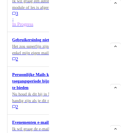
Ik wil graag een automatische mail sturen nadat een
module of les is afgerond
3
·
In Progress
Gebruikersinlog niet per se versturen
Het zou superfijn zijn als je dit kan uitzetten, zodat ze
enkel mijn eigen mail met inlog krijgen (via
2
MailBlue).
Persoonlijke Mails kunnen instellen nadat een
toegangsperiode bijna verloopt om verlenging aan
te bieden
Nu houd ik dit bij in Mailblue, maar het zou ook
handig zijn als je dit per toegangsniveau kunt instellen
2
dat mensen automatisch een mail krijgen X dagen
voordat hun toegang verloopt en waarin we ze een
verlenging product kunnen aanbieden. (Dus mail moet
Evenementen e-mail aanpassen
wel te bewerken zijn)
Ik wil graag de e-mail uitnodiging voor evenementen