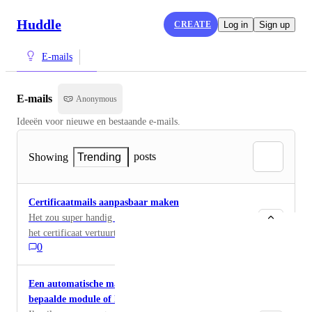
Huddle
CREATE
Log in
Sign up
E-mails
E-mails
Anonymous
Ideeën voor nieuwe en bestaande e-mails.
posts
Showing
Trending
Certificaatmails aanpasbaar maken
Het zou super handig zijn als de automatische mail die
het certificaat vertuurt aanpasbaar zou zijn. Dan kan ik
0
bv een link naar google reviews invoegen en vragen
om een review.
Een automatische mail sturen nadat iemand een
bepaalde module of les heeft afgerond