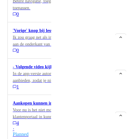
Betere navigatie, toegankelijkheidscertificaat standaard
toepassen.
0
'Vorige' knop bij lessen
Ik zou graag net als in de laptop versie twee knoppen
aan de onderkant van de pagina hebben om de vorige
0
pagina ook via die weg aan te kunnen klikken. Nu kan
je alleen vooruit.
- Volgende video kijken...
In de app-versie automatisch de volgende video
aanbieden, zodat je niet zelf terug hoeft om deze te
1
selecteren.
Aankopen kunnen inzien in de app
Voor nu is het niet mogelijk dat mensen via de app hun
klantenportaal in kunnen zien qua aankopen. Dit is
4
alleen beschikbaar op de webversie. Met veel members
·
die alleen een app gebruiken ipv de webversie van de
Planned
huddle, zou het heel fijn zijn als er een mogelijkheid