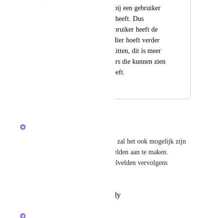
Dus dat je kunt zien bij een gebruiker 
welke tags/labels die heeft. Dus 
bijvoorbeeld "een gebruiker heeft de 
label 1:1 coaching" Hier hoeft verder 
geen toegang aan te zitten, dit is meer 
voor andere gebruikers die kunnen zien 
welke tags iemand heeft.
February 26, 2026
February 27, 2026
updated the status to
Huddle
Planned
Met het nieuwe ledenoverzicht zal het ook mogelijk zijn 
als beheerder om zelf profielvelden aan te maken. 
Gebruikers kunnen deze profielvelden vervolgens 
invullen op hun profiel 😊
Reply
·
·
February 18, 2026
Huddle