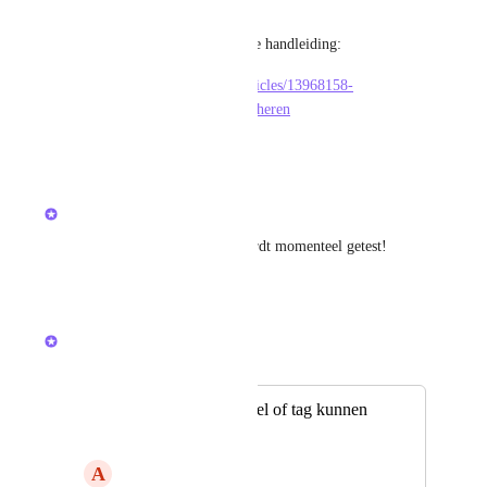
ledenoverzicht. 
Voor meer informatie, zie onze handleiding: 
https://help.thehuddle.nl/nl/articles/13968158-
profielvelden-aanmaken-en-beheren
Reply
·
·
May 18, 2026
updated the status to
Jelle Scheer
In Progress
Deze functie is bijna af en wordt momenteel getest!
Reply
·
·
March 9, 2026
Huddle
Merged in a post:
Gebruikers een label of tag kunnen
toewijzen.
A
Alloy Chickadee