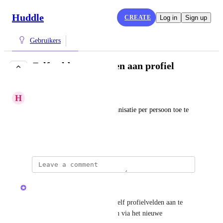
Huddle
CREATE
Log in
Sign up
Gebruikers
Zelf velden toevoegen aan profiel
COMPLETE
H
Handsome Basilisk
Graag een nieuw veld om organisatie per persoon toe te 
kunnen voegen.
August 26, 2025
updated the status to
Huddle
Complete
Het is vanaf nu mogelijk om zelf profielvelden aan te 
maken. Dit kan gedaan worden via het nieuwe 